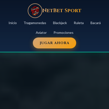
NetBet Sport
Inicio
Tragamonedas
Blackjack
Ruleta
Bacará
Aviator
Promociones
JUGAR AHORA