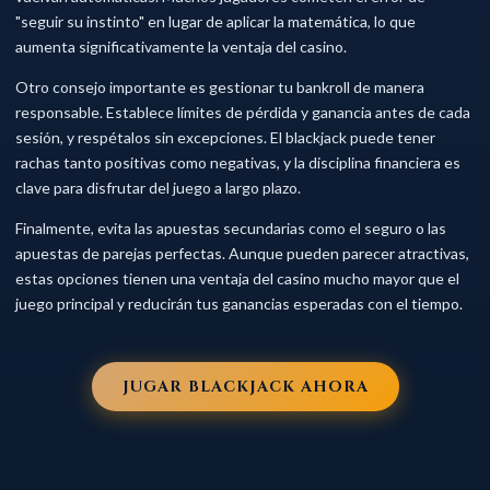
"seguir su instinto" en lugar de aplicar la matemática, lo que
aumenta significativamente la ventaja del casino.
Otro consejo importante es gestionar tu bankroll de manera
responsable. Establece límites de pérdida y ganancia antes de cada
sesión, y respétalos sin excepciones. El blackjack puede tener
rachas tanto positivas como negativas, y la disciplina financiera es
clave para disfrutar del juego a largo plazo.
Finalmente, evita las apuestas secundarias como el seguro o las
apuestas de parejas perfectas. Aunque pueden parecer atractivas,
estas opciones tienen una ventaja del casino mucho mayor que el
juego principal y reducirán tus ganancias esperadas con el tiempo.
JUGAR BLACKJACK AHORA