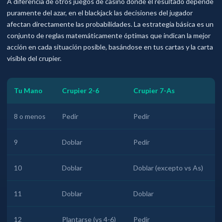
A diferencia de otros juegos de casino donde el resultado depende
puramente del azar, en el blackjack las decisiones del jugador
afectan directamente las probabilidades. La estrategia básica es un
conjunto de reglas matemáticamente óptimas que indican la mejor
acción en cada situación posible, basándose en tus cartas y la carta
visible del crupier.
Tu Mano
Crupier 2-6
Crupier 7-As
8 o menos
Pedir
Pedir
9
Doblar
Pedir
10
Doblar
Doblar (excepto vs As)
11
Doblar
Doblar
12
Plantarse (vs 4-6)
Pedir