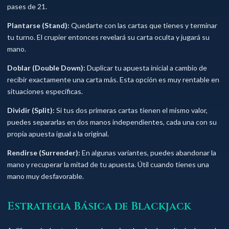
pases de 21.
Plantarse (Stand):
Quedarte con las cartas que tienes y terminar
tu turno. El crupier entonces revelará su carta oculta y jugará su
mano.
Doblar (Double Down):
Duplicar tu apuesta inicial a cambio de
recibir exactamente una carta más. Esta opción es muy rentable en
situaciones específicas.
Dividir (Split):
Si tus dos primeras cartas tienen el mismo valor,
puedes separarlas en dos manos independientes, cada una con su
propia apuesta igual a la original.
Rendirse (Surrender):
En algunas variantes, puedes abandonar la
mano y recuperar la mitad de tu apuesta. Útil cuando tienes una
mano muy desfavorable.
Estrategia Básica de Blackjack