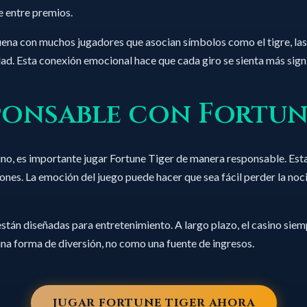
e entre premios.
uena con muchos jugadores que asocian símbolos como el tigre, las
dad. Esta conexión emocional hace que cada giro se sienta más signi
ponsable con Fortun
no, es importante jugar Fortune Tiger de manera responsable. Est
nes. La emoción del juego puede hacer que sea fácil perder la noci
tán diseñadas para entretenimiento. A largo plazo, el casino siem
na forma de diversión, no como una fuente de ingresos.
JUGAR FORTUNE TIGER AHORA