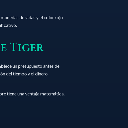
 monedas doradas y el color rojo
ficativo.
e Tiger
ablece un presupuesto antes de
ón del tiempo y el dinero
pre tiene una ventaja matemática.