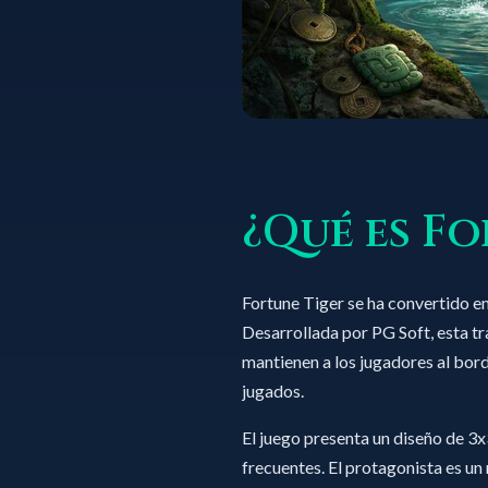
¿Qué es Fo
Fortune Tiger se ha convertido 
Desarrollada por PG Soft, esta 
mantienen a los jugadores al bor
jugados.
El juego presenta un diseño de 3
frecuentes. El protagonista es u