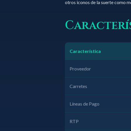
otros iconos de la suerte como mo
Caracterí
Característica
Proveedor
Carretes
Líneas de Pago
RTP