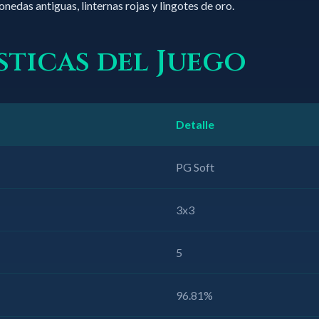
nedas antiguas, linternas rojas y lingotes de oro.
sticas del Juego
Detalle
PG Soft
3x3
5
96.81%